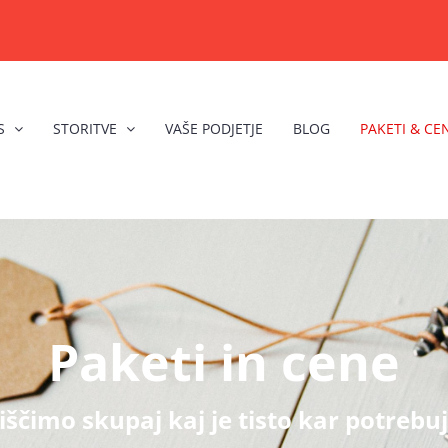
S
STORITVE
VAŠE PODJETJE
BLOG
PAKETI & CE
Paketi in cene
iščimo skupaj kaj je tisto kar potrebuj