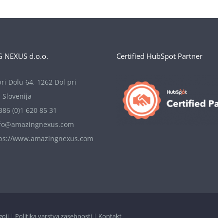
 NEXUS d.o.o.
Certified HubSpot Partner
ri Dolu 64, 1262 Dol pri
, Slovenija
386 (0)1 620 85 31
fo@amazingnexus.com
tps://www.amazingnexus.com
goji
|
Politika varstva zasebnosti
|
Kontakt