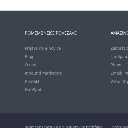
POMEMBNEJŠE POVEZAVE
AMAZING
Prijava na e-novice
Zaboršt p
Blog
Ljubljani
O nas
Phone:
+
Inbound marketing
Email:
in
Kontakt
Web:
ht
HubSpot
© Amazing Nexus d.o.o. vse pravice pridržane |
Splošni po