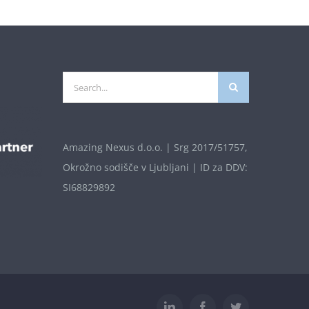
Search
for:
Amazing Nexus d.o.o. | Srg 2017/51757,
Okrožno sodišče v Ljubljani | ID za DDV:
SI68829892