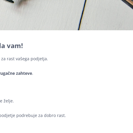
ala vam!
 za rast vašega podjetja.
rugačne zahteve
.
e želje.
 podjetje podrebuje za dobro rast.