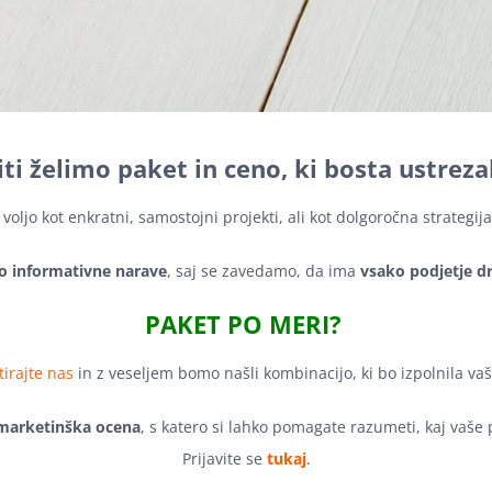
ti želimo paket in ceno, ki bosta ustrez
voljo kot enkratni, samostojni projekti, ali kot dolgoročna strategija
so informativne narave
, saj se zavedamo, da ima
vsako podjetje d
PAKET PO MERI?
irajte nas
in z veseljem bomo našli kombinacijo, ki bo izpolnila vaš
marketinška ocena
, s katero si lahko pomagate razumeti, kaj vaše
Prijavite se
tukaj
.