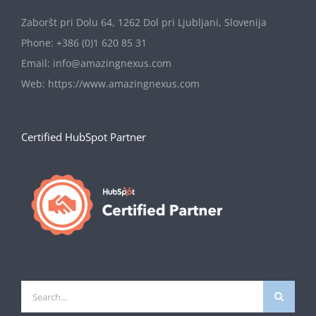
Zaboršt pri Dolu 64, 1262 Dol pri Ljubljani, Slovenija
Phone:
+386 (0)1 620 85 31
Email:
info@amazingnexus.com
Web:
https://www.amazingnexus.com
Certified HubSpot Partner
Search
for: