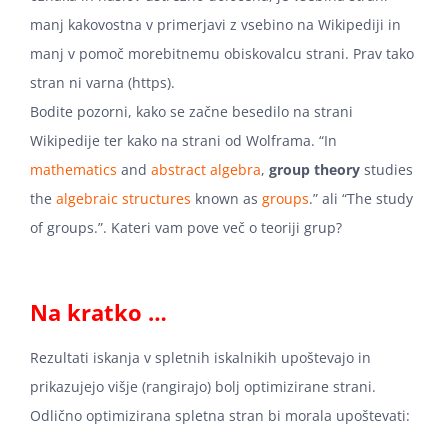
manj kakovostna v primerjavi z vsebino na Wikipediji in
manj v pomoč morebitnemu obiskovalcu strani. Prav tako
stran ni varna (https).
Bodite pozorni, kako se začne besedilo na strani
Wikipedije ter kako na strani od Wolframa. “
In
mathematics
and
abstract algebra
,
group theory
studies
the
algebraic structures
known as
groups
.
” ali “The study
of groups.”. Kateri vam pove več o teoriji grup?
Na kratko …
Rezultati iskanja v spletnih iskalnikih upoštevajo in
prikazujejo višje (rangirajo) bolj optimizirane strani.
Odlično optimizirana spletna stran bi morala upoštevati: