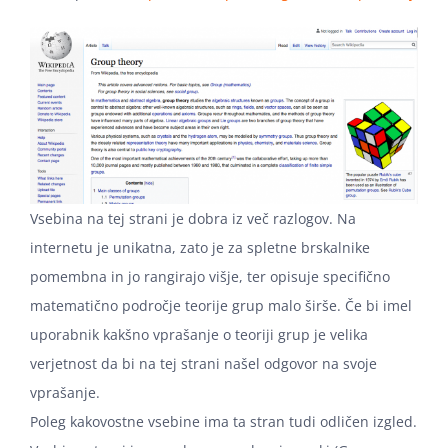
Vsebina na tej strani je dobra iz več razlogov. Na
internetu je unikatna, zato je za spletne brskalnike
pomembna in jo rangirajo višje, ter opisuje specifično
matematično področje teorije grup malo širše. Če bi imel
uporabnik kakšno vprašanje o teoriji grup je velika
verjetnost da bi na tej strani našel odgovor na svoje
vprašanje.
Poleg kakovostne vsebine ima ta stran tudi odličen izgled.