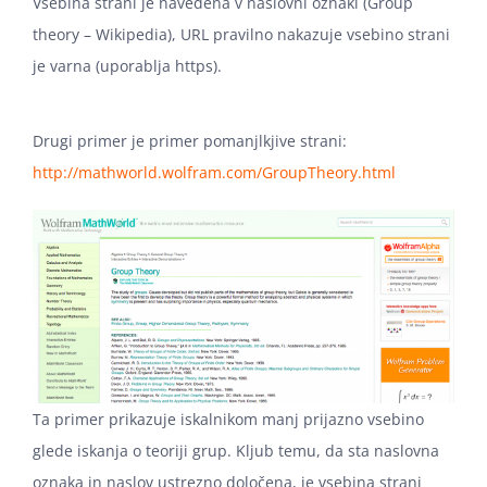
Vsebina strani je navedena v naslovni oznaki (Group
theory – Wikipedia), URL pravilno nakazuje vsebino strani
je varna (uporablja https).
Drugi primer je primer pomanjlkjive strani:
http://mathworld.wolfram.com/GroupTheory.html
Ta primer prikazuje iskalnikom manj prijazno vsebino
glede iskanja o teoriji grup. Kljub temu, da sta naslovna
oznaka in naslov ustrezno določena, je vsebina strani