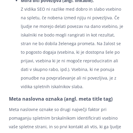
Mora biti povezljiva (angl. linkable).
Z vidika SEO ni razlike med dobro in slabo vsebino
na spletu, če nobena izmed njiju ni povezljiva. Če
ljudje ne morejo delati povezav na dano vsebino, je
iskalniki ne bodo mogli rangirati in kot rezultat,
stran ne bo dobila želenega prometa. Na žalost se
to pogosto dogaja (vsebina, ki je dostopna šele po
prijavi, vsebina ki je ni mogoče reproduciratin ali
dati v skupno rabo, ipd.). Vsebina, ki ne ponuja
ponudbe na povpraševanje ali ni povezljiva, je z
vidika spletnih iskalnikov slaba.
Meta naslovna oznaka (angl. meta title tag)
Meta naslovne oznake so drugi največji faktor pri
pomaganju spletnim brskalnikom identificirati vsebino
vaše spletne strani, in so prvi kontakt ali vtis, ki ga ljudje