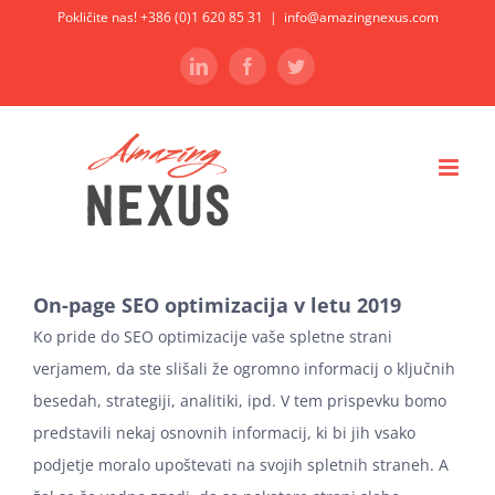
Skip
Pokličite nas! +386 (0)1 620 85 31
|
info@amazingnexus.com
to
LinkedIn
Facebook
Twitter
content
On-page SEO optimizacija v letu 2019
Ko pride do SEO optimizacije vaše spletne strani
verjamem, da ste slišali že ogromno informacij o ključnih
besedah, strategiji, analitiki, ipd. V tem prispevku bomo
predstavili nekaj osnovnih informacij, ki bi jih vsako
podjetje moralo upoštevati na svojih spletnih straneh. A