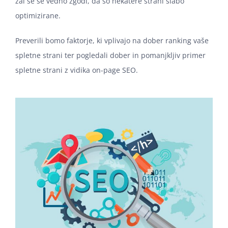
žal se še vedno zgodi, da so nekatere strani slabo
optimizirane.
Preverili bomo faktorje, ki vplivajo na dober ranking vaše
spletne strani ter pogledali dober in pomanjkljiv primer
spletne strani z vidika on-page SEO.