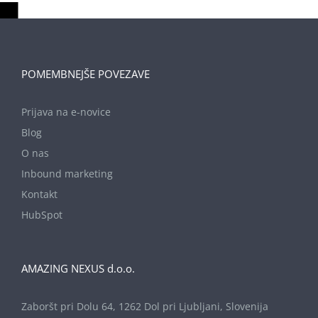
POMEMBNEJŠE POVEZAVE
KAJ JE MARKETING
Prijava na e-novice
AVTOMATIZACIJA [+
primer kako jo
Blog
uporabiti]?
O nas
January 22nd, 2019
|
2
Inbound marketing
Comments
Kontakt
HubSpot
AMAZING NEXUS d.o.o.