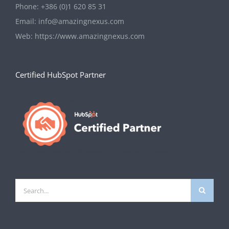
KAJ JE VHODNI ALI
Zaboršt pri Dolu 64, 1262 Dol pri Ljubljani, Slovenija
INBOUND MARKETING?
Phone:
+386 (0)1 620 85 31
January 15th, 2019
|
1
Email:
info@amazingnexus.com
Comment
Web:
https://www.amazingnexus.com
Certified HubSpot Partner
Search
for: