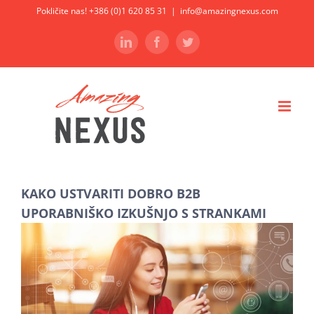
Skip
Pokličite nas! +386 (0)1 620 85 31
|
info@amazingnexus.com
to
LinkedIn
Facebook
Twitter
content
KAKO USTVARITI DOBRO B2B
UPORABNIŠKO IZKUŠNJO S STRANKAMI