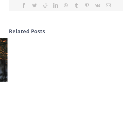
Facebook
Twitter
Reddit
LinkedIn
WhatsApp
Tumblr
Pinterest
Vk
Email
Related Posts
WHY YOU SHOULD
LOVE YOUR
CUSTOMERS BETTER
THAN YOUR
PRODUCTS?
January 25th, 2019
|
0
Comments